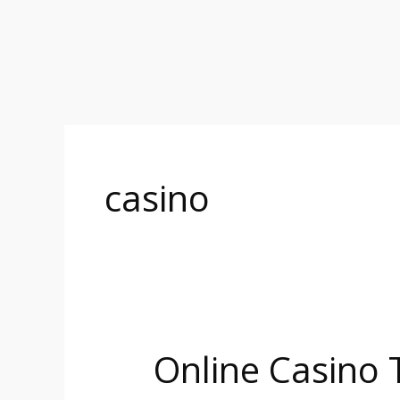
Ir
al
contenido
casino
Online Casino 
Online
Casino