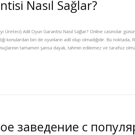
tisi Nasıl Sağlar?
ı Üreteci) Adil Oyun Garantisi Nasıl Sağlar? Online casinolar gün
iği konulardan biri de oyunların adil olup olmadığıdır. Bu noktada,
onuçlarının tamamen şansa dayalı, tahmin edilemez ve tarafsız olmas
ое заведение с попул