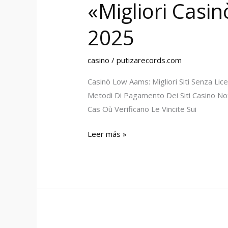
«Migliori Casin
«Migliori
Casinò
2025
Non
Aams:
I
casino
/
putizarecords.com
Più
Casinò Low Aams: Migliori Siti Senza L
Sicuri
Metodi Di Pagamento Dei Siti Casino No
Testati
Cas Où Verificano Le Vincite Sui
Aprile
2025
Leer más »