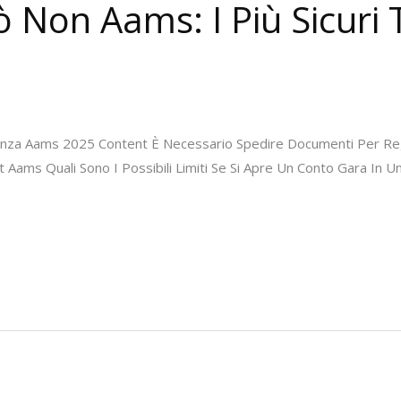
ò Non Aams: I Più Sicuri T
icenza Aams 2025 Content È Necessario Spedire Documenti Per Re
t Aams Quali Sono I Possibili Limiti Se Si Apre Un Conto Gara I