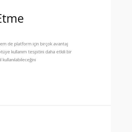
 Etme
 hem de platform için birçok avantaj
üye kullanım tespitini daha etkili bir
 kullanılabileceğini