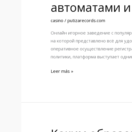
автоматами и
заведение
с
популярными
casino
/
putizarecords.com
автоматами
Онлайн игорное заведение с популяр
и
на которой представлено всё для уд
беспрерывной
оперативное осуществление регистр
игрой.
политики, платформа выступает одни
Leer más »
Каким