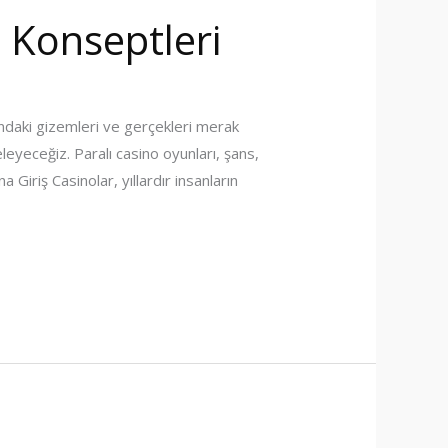
 Konseptleri
ndaki gizemleri ve gerçekleri merak
leyeceğiz. Paralı casino oyunları, şans,
Giriş Casinolar, yıllardır insanların