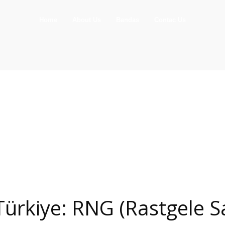
Home
About Us
Bandas
Contac Us
Türkiye: RNG (Rastgele Sa