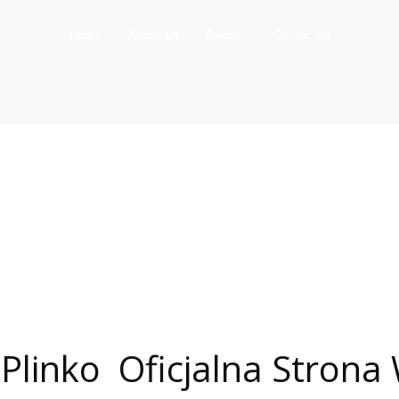
Home
About Us
Bandas
Contac Us
linko ️ Oficjalna Strona