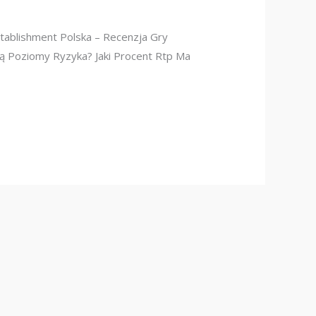
tablishment Polska – Recenzja Gry
ją Poziomy Ryzyka? Jaki Procent Rtp Ma