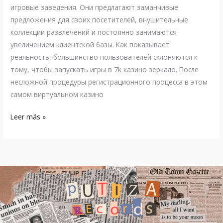
игровые заведения. Они предлагают заманчивые
предложения для своих посетителей, внушительные
коллекции развлечений и постоянно занимаются
увеличением клиентской базы. Как показывает
реальность, большинство пользователей склоняются к
тому, чтобы запускать игры в 7k казино зеркало. После
несложной процедуры регистрационного процесса в этом
самом виртуальном казино
Leer más »