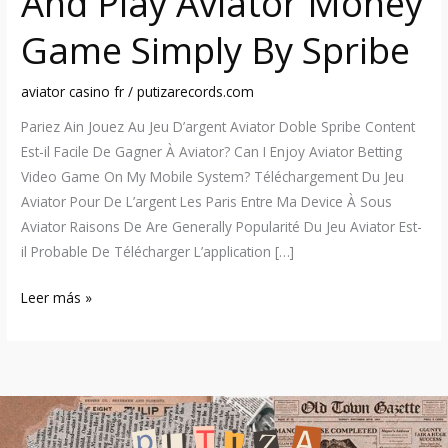
And Play Aviator Money
And
Game Simply By Spribe
Play
Aviator
aviator casino fr
/
putizarecords.com
Money
Game
Pariez Ain Jouez Au Jeu D’argent Aviator Doble Spribe Content
Simply
Est-il Facile De Gagner À Aviator? Can I Enjoy Aviator Betting
By
Video Game On My Mobile System? Téléchargement Du Jeu
Spribe
Aviator Pour De L’argent Les Paris Entre Ma Device À Sous
Aviator Raisons De Are Generally Popularité Du Jeu Aviator Est-
il Probable De Télécharger L’application […]
Leer más »