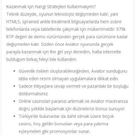
Kazanmak Için Hangi Stratejileri Kullanmalıyım?
Teknik düzeyde, oyunun teknolojisi değişmeden kalır, yani
HTML5, sprained ankle treatment bilgisayarlarda hem sobre
telefonlarda veya tabletlerde çalışmak için mükemmeldir. 97’lik
RTP değeri de demo sürümünden gerçek para sürümüne kadar
değişmeden kalır. Sizden önce Aviator oyununda gerçek
parayla kazanmak için the girl şeyi denedim, hatta internette
bulduğum birkaç hileyi bile kullandım.
Güvenlik riskleri oluşturabileceğinden, Aviator sunduğunu
iddia eden resmi olmayan uygulamalara dikkat edin.
Sadece ihtiyaçlara cevap vermeli ve pazardaki bir boşluğu
doldurmalısınız.
Online casinoları paranızı artırmak ve Aviator maceranıza
doğru şekilde başlamak için düzinelerce bonus sunuyor.
Türkiye’de bulunanlar da dahil olmak üzere birçok
casino, hoş geldin bonusları veya para yatırma
eşleşmeleri gibi promosyonlar sunar.