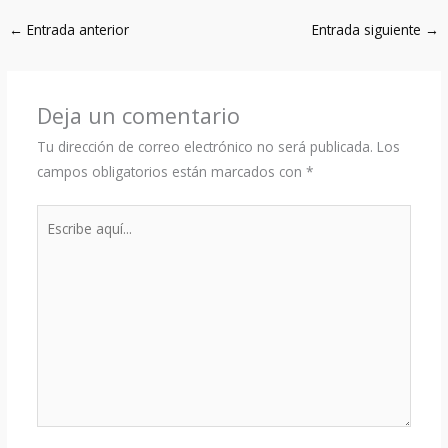
←
Entrada anterior
Entrada siguiente
→
Deja un comentario
Tu dirección de correo electrónico no será publicada.
Los
campos obligatorios están marcados con
*
Escribe
aquí...