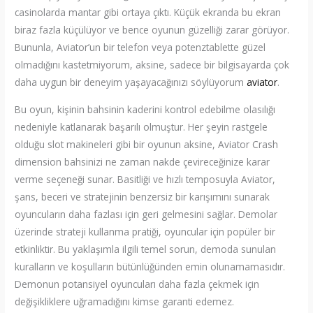
casinolarda mantar gibi ortaya çıktı. Küçük ekranda bu ekran
biraz fazla küçülüyor ve bence oyunun güzelliği zarar görüyor.
Bununla, Aviator’un bir telefon veya potenztablette güzel
olmadığını kastetmiyorum, aksine, sadece bir bilgisayarda çok
daha uygun bir deneyim yaşayacağınızı söylüyorum
aviator
.
Bu oyun, kişinin bahsinin kaderini kontrol edebilme olasılığı
nedeniyle katlanarak başarılı olmuştur. Her şeyin rastgele
olduğu slot makineleri gibi bir oyunun aksine, Aviator Crash
dimension bahsinizi ne zaman nakde çevireceğinize karar
verme seçeneği sunar. Basitliği ve hızlı temposuyla Aviator,
şans, beceri ve stratejinin benzersiz bir karışımını sunarak
oyuncuların daha fazlası için geri gelmesini sağlar. Demolar
üzerinde strateji kullanma pratiği, oyuncular için popüler bir
etkinliktir. Bu yaklaşımla ilgili temel sorun, demoda sunulan
kuralların ve koşulların bütünlüğünden emin olunamamasıdır.
Demonun potansiyel oyuncuları daha fazla çekmek için
değişikliklere uğramadığını kimse garanti edemez.