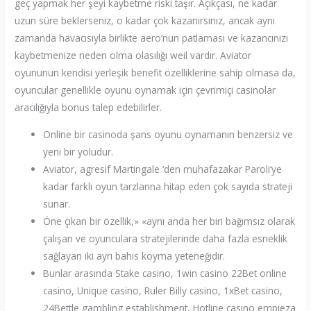
geç yapmak her şeyi kaybetme riski taşır. Açıkçası, ne kadar
uzun süre beklerseniz, o kadar çok kazanırsınız, ancak aynı
zamanda havacısıyla birlikte aero’nun patlaması ve kazancınızı
kaybetmenize neden olma olasılığı weil vardır. Aviator
oyununun kendisi yerleşik benefit özelliklerine sahip olmasa da,
oyuncular genellikle oyunu oynamak için çevrimiçi casinolar
aracılığıyla bonus talep edebilirler.
Online bir casinoda şans oyunu oynamanın benzersiz ve
yeni bir yoludur.
Aviator, agresif Martingale ‘den muhafazakar Paroli‘ye
kadar farklı oyun tarzlarına hitap eden çok sayıda strateji
sunar.
Öne çıkan bir özellik,» «aynı anda her biri bağımsız olarak
çalışan ve oyunculara stratejilerinde daha fazla esneklik
sağlayan iki ayrı bahis koyma yeteneğidir.
Bunlar arasında Stake casino, 1win casino 22Bet online
casino, Unique casino, Ruler Billy casino, 1xBet casino,
24Bettle gambling establishment, Hotline casino empieza