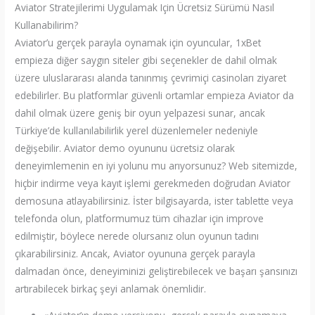
Aviator Stratejilerimi Uygulamak Için Ücretsiz Sürümü Nasıl
Kullanabilirim?
Aviator’u gerçek parayla oynamak için oyuncular, 1xBet
empieza diğer saygın siteler gibi seçenekler de dahil olmak
üzere uluslararası alanda tanınmış çevrimiçi casinoları ziyaret
edebilirler. Bu platformlar güvenli ortamlar empieza Aviator da
dahil olmak üzere geniş bir oyun yelpazesi sunar, ancak
Türkiye’de kullanılabilirlik yerel düzenlemeler nedeniyle
değişebilir. Aviator demo oyununu ücretsiz olarak
deneyimlemenin en iyi yolunu mu arıyorsunuz? Web sitemizde,
hiçbir indirme veya kayıt işlemi gerekmeden doğrudan Aviator
demosuna atlayabilirsiniz. İster bilgisayarda, ister tablette veya
telefonda olun, platformumuz tüm cihazlar için improve
edilmiştir, böylece nerede olursanız olun oyunun tadını
çıkarabilirsiniz. Ancak, Aviator oyununa gerçek parayla
dalmadan önce, deneyiminizi geliştirebilecek ve başarı şansınızı
artırabilecek birkaç şeyi anlamak önemlidir.