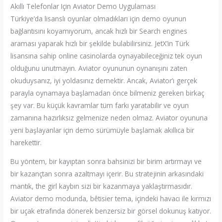
Akıllı Telefonlar Için Aviator Demo Uygulaması
Türkiye’da lisanslı oyunlar olmadıkları için demo oyunun
bağlantısını koyamıyorum, ancak hızlı bir Search engines
araması yaparak hızlı bir şekilde bulabilirsiniz. JetX’in Türk
lisansına sahip online casinolarda oynayabileceğiniz tek oyun
olduğunu unutmayın. Aviator oyununun oynanışını zaten
okuduysanız, iyi yoldasınız demektir. Ancak, Aviator’ı gerçek
parayla oynamaya başlamadan önce bilmeniz gereken birkaç
şey var. Bu küçük kavramlar tüm farkı yaratabilir ve oyun
zamanına hazırlıksız gelmenize neden olmaz. Aviator oyununa
yeni başlayanlar için demo sürümüyle başlamak akıllıca bir
harekettir.
Bu yöntem, bir kayıptan sonra bahsinizi bir birim artırmayı ve
bir kazançtan sonra azaltmayı içerir. Bu stratejinin arkasındaki
mantık, the girl kaybın sizi bir kazanmaya yaklaştırmasıdır.
Aviator demo modunda, bêtisier tema, içindeki havacı ile kırmızı
bir uçak etrafında dönerek benzersiz bir görsel dokunuş katıyor.