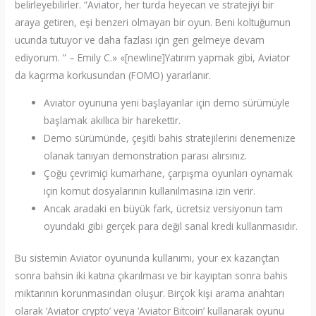
belirleyebilirler. “Aviator, her turda heyecan ve stratejiyi bir
araya getiren, eşi benzeri olmayan bir oyun. Beni koltuğumun
ucunda tutuyor ve daha fazlası için geri gelmeye devam
ediyorum. ” – Emily C.» «[newline]Yatırım yapmak gibi, Aviator
da kaçırma korkusundan (FOMO) yararlanır.
Aviator oyununa yeni başlayanlar için demo sürümüyle
başlamak akıllıca bir harekettir.
Demo sürümünde, çeşitli bahis stratejilerini denemenize
olanak tanıyan demonstration parası alırsınız.
Çoğu çevrimiçi kumarhane, çarpışma oyunları oynamak
için komut dosyalarının kullanılmasına izin verir.
Ancak aradaki en büyük fark, ücretsiz versiyonun tam
oyundaki gibi gerçek para değil sanal kredi kullanmasıdır.
Bu sistemin Aviator oyununda kullanımı, your ex kazançtan
sonra bahsin iki katına çıkarılması ve bir kayıptan sonra bahis
miktarının korunmasından oluşur. Birçok kişi arama anahtarı
olarak ‘Aviator crypto’ veya ‘Aviator Bitcoin’ kullanarak oyunu