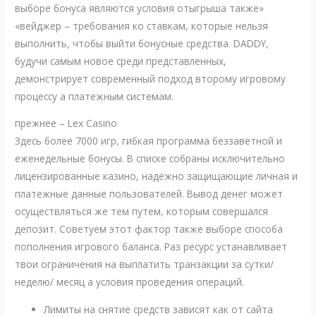
выборе бонуса являются условия отыгрыша также»
«вейджер – требования ко ставкам, которые нельзя
выполнить, чтобы выйти бонусные средства. DADDY,
будучи самым новое среди представленных,
демонстрирует современный подход второму игровому
процессу а платежным системам.
прежнее – Lex Casino
Здесь более 7000 игр, гибкая программа беззаветной и
еженедельные бонусы. В списке собраны исключительно
лицензированные казино, надежно защищающие личная и
платежные данные пользователей. Вывод денег может
осуществляться же тем путем, которым совершался
депозит. Советуем этот фактор также выборе способа
пополнения игрового баланса. Раз ресурс устанавливает
твои ограничения на выплатить транзакции за сутки/
неделю/ месяц а условия проведения операций.
Лимиты на снятие средств зависят как от сайта