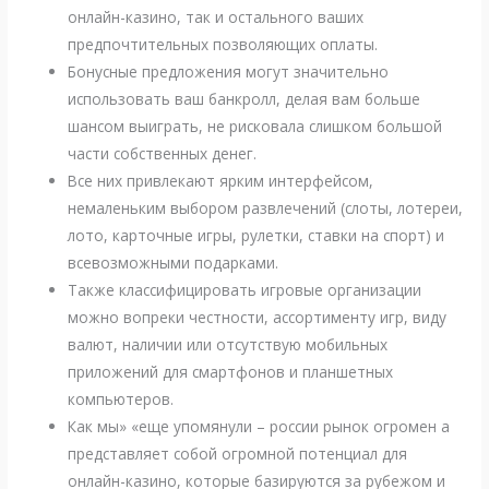
онлайн-казино, так и остального ваших
предпочтительных позволяющих оплаты.
Бонусные предложения могут значительно
использовать ваш банкролл, делая вам больше
шансом выиграть, не рисковала слишком большой
части собственных денег.
Все них привлекают ярким интерфейсом,
немаленьким выбором развлечений (слоты, лотереи,
лото, карточные игры, рулетки, ставки на спорт) и
всевозможными подарками.
Также классифицировать игровые организации
можно вопреки честности, ассортименту игр, виду
валют, наличии или отсутствую мобильных
приложений для смартфонов и планшетных
компьютеров.
Как мы» «еще упомянули – россии рынок огромен а
представляет собой огромной потенциал для
онлайн-казино, которые базируются за рубежом и