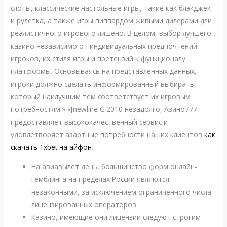
слоты, классические настольные игры, такие как блэкджек
и рулетка, а также игры пиппардом живыми дилерами дли
реалистичного игрового лишено. В целом, выбор лучшего
казино независимо от индивидуальных предпочтений
игроков, их стиля игры и претензий к функционалу
платформы. Основываясь на представленных данных,
игроки должно сделать информированный выбирать,
который наилучшим тем соответствует их игровым
потребностям.» «[newline]С 2010 незадолго, Азино777
предоставляет высококачественный сервис и
удовлетворяет азартные потребности наших клиентов
как
скачать 1xbet на айфон
.
На авиавылет день, большинство форм онлайн-
гемблинга на пределах России являются
незаконными, за исключением ограниченного числа
лицензированных операторов.
Казино, имеющие они лицензии следуют строгим