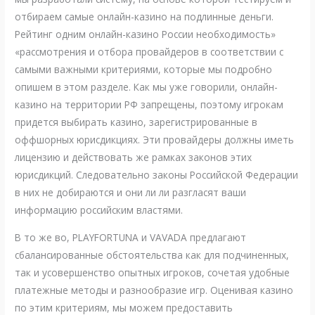
отбираем самые онлайн-казино на подлинные деньги.
Рейтинг одним онлайн-казино России необходимость»
«рассмотрения и отбора провайдеров в соответствии с
самыми важными критериями, которые мы подробно
опишем в этом разделе. Как мы уже говорили, онлайн-
казино на территории РФ запрещены, поэтому игрокам
придется выбирать казино, зарегистрированные в
оффшорных юрисдикциях. Эти провайдеры должны иметь
лицензию и действовать же рамках законов этих
юрисдикций. Следовательно законы Российской Федерации
в них не добираются и они ли ли разгласят ваши
информацию российским властями.
В то же во, PLAYFORTUNA и VAVADA предлагают
сбалансированные обстоятельства как для подчиненных,
так и усовершенство опытных игроков, сочетая удобные
платежные методы и разнообразие игр. Оценивая казино
по этим критериям, мы можем предоставить