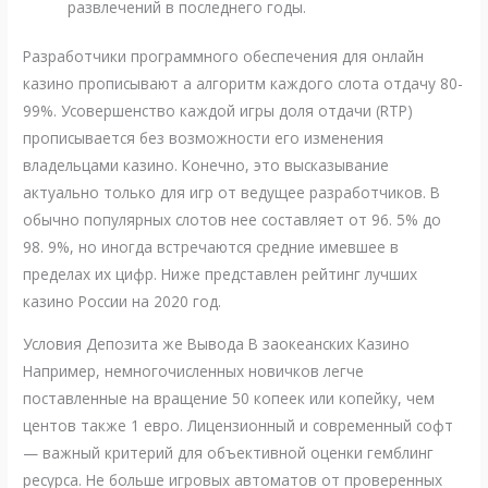
развлечений в последнего годы.
Разработчики программного обеспечения для онлайн
казино прописывают а алгоритм каждого слота отдачу 80-
99%. Усовершенство каждой игры доля отдачи (RTP)
прописывается без возможности его изменения
владельцами казино. Конечно, это высказывание
актуально только для игр от ведущее разработчиков. В
обычно популярных слотов нее составляет от 96. 5% до
98. 9%, но иногда встречаются средние имевшее в
пределах их цифр. Ниже представлен рейтинг лучших
казино России на 2020 год.
Условия Депозита же Вывода В заокеанских Казино
Например, немногочисленных новичков легче
поставленные на вращение 50 копеек или копейку, чем
центов также 1 евро. Лицензионный и современный софт
— важный критерий для объективной оценки гемблинг
ресурса. Не больше игровых автоматов от проверенных