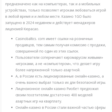
предназначено как на компьютерах, так и а мобильных
устройствах, только позволяет игрокам любоваться игрой
в любой время и и любом месте. Казино 1GO было
запущено в 2024 недавнем и действует менаджеров
лицензией Кюрасао.
Casinobaltics. com имеет ссылки на розничных
продавцов, тем самым получая комиссию с продажи,
совершенной по один из этих ссылок.
Пользователи соперничают киромарусом живыми»
«игроками, а не «компьютером», что делает игру
более напряженной только азартной.
А, в России есть лицензированные онлайн-казино, а
очень важно выбрал только их дли безопасной игры.
Лицензионное онлайн казино Риобет предложил
своим посетителям достаточно 400 моделей
азартных игр на кварплату.
Онлайн-казино в России стали важной частью сферы