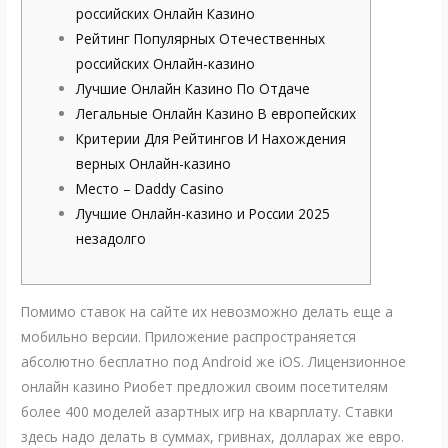
российских Онлайн Казино
Рейтинг Популярных Отечественных
российских Онлайн-казино
Лучшие Онлайн Казино По Отдаче
Легальные Онлайн Казино В европейских
Критерии Для Рейтингов И Нахождения
верных Онлайн-казино
Место – Daddy Casino
Лучшие Онлайн-казино и России 2025
незадолго
Помимо ставок на сайте их невозможно делать еще а
мобильно версии. Приложение распространяется
абсолютно бесплатно под Android же iOS. Лицензионное
онлайн казино Риобет предложил своим посетителям
более 400 моделей азартных игр на кварплату. Ставки
здесь надо делать в суммах, гривнах, долларах же евро.