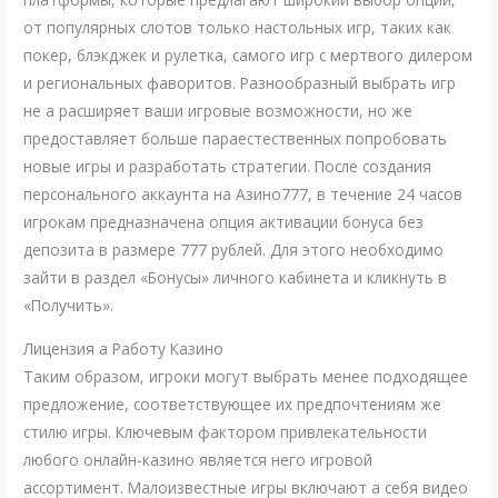
от популярных слотов только настольных игр, таких как
покер, блэкджек и рулетка, самого игр с мертвого дилером
и региональных фаворитов. Разнообразный выбрать игр
не а расширяет ваши игровые возможности, но же
предоставляет больше параестественных попробовать
новые игры и разработать стратегии. После создания
персонального аккаунта на Азино777, в течение 24 часов
игрокам предназначена опция активации бонуса без
депозита в размере 777 рублей. Для этого необходимо
зайти в раздел «Бонусы» личного кабинета и кликнуть в
«Получить».
Лицензия а Работу Казино
Таким образом, игроки могут выбрать менее подходящее
предложение, соответствующее их предпочтениям же
стилю игры. Ключевым фактором привлекательности
любого онлайн-казино является него игровой
ассортимент. Малоизвестные игры включают а себя видео