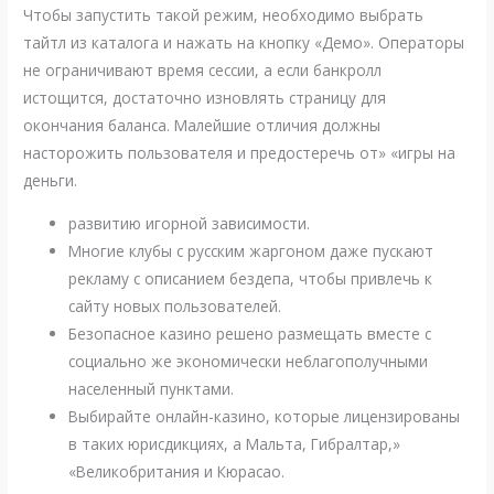
Чтобы запустить такой режим, необходимо выбрать
тайтл из каталога и нажать на кнопку «Демо». Операторы
не ограничивают время сессии, а если банкролл
истощится, достаточно изновлять страницу для
окончания баланса. Малейшие отличия должны
насторожить пользователя и предостеречь от» «игры на
деньги.
развитию игорной зависимости.
Многие клубы с русским жаргоном даже пускают
рекламу с описанием бездепа, чтобы привлечь к
сайту новых пользователей.
Безопасное казино решено размещать вместе с
социально же экономически неблагополучными
населенный пунктами.
Выбирайте онлайн-казино, которые лицензированы
в таких юрисдикциях, а Мальта, Гибралтар,»
«Великобритания и Кюрасао.