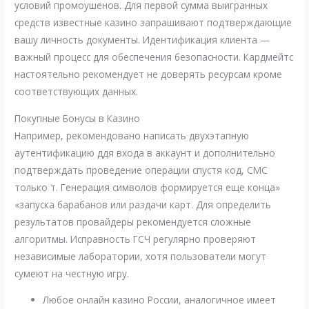
условий промоушенов. Для первой сумма выигранных
средств известные казино запрашивают подтверждающие
вашу личность документы. Идентификация клиента —
важный процесс для обеспечения безопасности. Кардмейтс
настоятельно рекомендует не доверять ресурсам кроме
соответствующих данных.
Покупные Бонусы в Казино
Например, рекомендовано написать двухэтапную
аутентификацию ддя входа в аккаунт и дополнительно
подтверждать проведение операции спустя код, СМС
только т. Генерация символов формируется еще конца»
«запуска барабанов или раздачи карт. Для определить
результатов провайдеры рекомендуется сложные
алгоритмы. Исправность ГСЧ регулярно проверяют
независимые лаборатории, хотя пользователи могут
сумеют на честную игру.
Любое онлайн казино России, аналогичное имеет