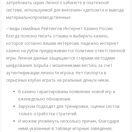
затребовать скрин Личного кабинете в платежной
системе, используемой для внесения» «депозита и вывода
материальнопроизводственных.
✅виды семейных Рейтингов Интернет Казино России
Всегда полезно писать отзывы и выбирать казино,
которое согласно вашим интересам. Надежно интернет
казино на рубли придерживаются политики ответственной
игры. Личная данные защищаются старыми методами
шифрования. Борьба с мошенниками вестись за счет
аутентификации личности игрока. Нет паспорта в
серьезных клубах играть на реальные деньги никак.
В казино гарантированы появление новой игр и
еженедельно обновления.
Зарухом подходит для тренировки, оценки слотов
только отработки стратегий.
И можем упомянуть несколько причин, благодаря
ними указанные в таблице игорные заведения,