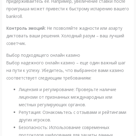
придерживайтесь ее. Например, увеличение ставки после
проигрыша может привести к быстрому испарению вашего
bankroll.
Контроль эмоций:
Не позволяйте жадности или азарту
диктовать ваши решения. Холодный разум – ваш лучший
советчик.
Выбор подходящего онлайн казино
Выбор надежного онлайн казино – еще один важный шаг
на пути к успеху. Убедитесь, что выбранное вами казино
соответствует следующим требованиям:
Лицензия и регулирование: Проверьте наличие
лицензии от признанных международных или
местных регулирующих органов.
Репутация: Ознакомьтесь с отзывами и рейтингами
других игроков.
Безопасность: Использование современных
протоколов шифрования для защиты данных