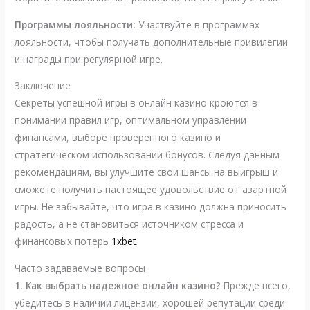
Программы лояльности:
Участвуйте в программах
лояльности, чтобы получать дополнительные привилегии
и награды при регулярной игре.
Заключение
Секреты успешной игры в онлайн казино кроются в
понимании правил игр, оптимальном управлении
финансами, выборе проверенного казино и
стратегическом использовании бонусов. Следуя данным
рекомендациям, вы улучшите свои шансы на выигрыш и
сможете получить настоящее удовольствие от азартной
игры. Не забывайте, что игра в казино должна приносить
радость, а не становиться источником стресса и
финансовых потерь
1xbet
.
Часто задаваемые вопросы
1. Как выбрать надежное онлайн казино?
Прежде всего,
убедитесь в наличии лицензии, хорошей репутации среди