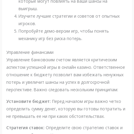
которые могут повлиять на ваши шансы на
выигрыш.
Изучите лучшие стратегии и советов от опытных
игроков.
Попробуйте демо-версии игр, чтобы понять
механику игр без риска потерь.
Управление финансами
Управление банковским счетом является критическим
аспектом успешной игры в онлайн казино. Ответственное
отношение к бюджету позволит вам избежать ненужных
потерь и увеличит шансы на успех в долгосрочной
перспективе. Важно следовать нескольким принципам:
Установите бюджет:
Перед началом игры важно четко
определить сумму денег, которую вы готовы потратить и
не превышать ее ни при каких обстоятельствах.
Стратегия ставок:
Определите свою стратегию ставок и