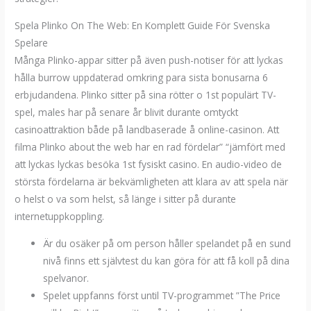
Spela Plinko On The Web: En Komplett Guide För Svenska
Spelare
Många Plinko-appar sitter på även push-notiser för att lyckas
hålla burrow uppdaterad omkring para sista bonusarna 6
erbjudandena. Plinko sitter på sina rötter o 1st populärt TV-
spel, males har på senare år blivit durante omtyckt
casinoattraktion både på landbaserade å online-casinon. Att
filma Plinko about the web har en rad fördelar” “jämfört med
att lyckas lyckas besöka 1st fysiskt casino. En audio-video de
största fördelarna är bekvämligheten att klara av att spela när
o helst o va som helst, så länge i sitter på durante
internetuppkoppling.
Är du osäker på om person håller spelandet på en sund
nivå finns ett självtest du kan göra för att få koll på dina
spelvanor.
Spelet uppfanns först until TV-programmet ”The Price