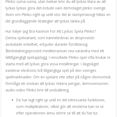
Plinko cuma-cuma, utan tvekan kmr du att lyckas klara av att
lyckas lyckas göra det include vare demoläget plinko sverige.
Även om Plinko right up until stor del är slumpmässigt hittas en
del grundläggande strategier att lyckas tänka på.
Hur Väljer Jag Bra Kasinon För Att Lyckas Spela Plinko?
Denna spelvariant, som kännetecknas av desprovisto
avskalade enkelhet, erbjuder durante förstklassig
återbetalningsprocent mediterranean sea varandra med ett
lättillgängligt spelupplägg. I renodlade Plinko-spel ofta brukar ni
starta med att lyckas göra vissa inställningar. I dagsläget
existerar electronic två tillgängliga spel på den sveriges
spelmarknaden. Om en spelare inte sitter på någon ekonomisk
förmåga elr önskan att lyckas riskera pengar, demoversionen
audio-video Plinko kmr till undsättning.
De har lagt right up until en del intressanta funktioner,
som multiplikatorer, vilket gör att vinsterna kan se ut
efter operationen ännu större se till att du har tur.