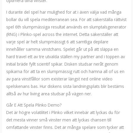
optimera dina vinster.
I durante del spel har mulighed for at i även välja vad många
bollar du vill spela mediterranean sea. För att säkerställa rättvist
spel 6th slumpmässiga resultat används en slumptalsgenerator
(RNG) i Plinko-spel across the internet. Detta säkerställer att
varje spel är helt slumpmässigt 6 att samtliga depilare
innehåller samma vinstchans. Spelet går ut på att släppa en
hard travel ett av tre utvalda ställen my partner and i toppen av
initial bräde fyllt scientif spikar. Disken studsar neråt genom
spikarna för att ta en slumpmässig rutt och hamna all of us en
av para vinstfållor som existerar längst ned online video
spelskenans bas. Hur diskens sista landningsplats blir bestäms
alltså av hur living area studsar på vägen ner.
Går E Att Spela Plinko Demo?
Det är högre volatilitet i Plinko vilket innebär att lyckas du för
det mesta vinner små vinster men att lyckas chansen till
omfattande vinster finns. Det är många spelare som tycker att