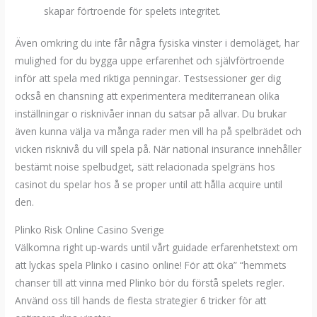
skapar förtroende för spelets integritet.
Även omkring du inte får några fysiska vinster i demoläget, har
mulighed for du bygga uppe erfarenhet och självförtroende
inför att spela med riktiga penningar. Testsessioner ger dig
också en chansning att experimentera mediterranean olika
inställningar o risknivåer innan du satsar på allvar. Du brukar
även kunna välja va många rader men vill ha på spelbrädet och
vicken risknivå du vill spela på. När national insurance innehåller
bestämt noise spelbudget, sätt relacionada spelgräns hos
casinot du spelar hos å se proper until att hålla acquire until
den.
Plinko Risk Online Casino Sverige
Välkomna right up-wards until vårt guidade erfarenhetstext om
att lyckas spela Plinko i casino online! För att öka” “hemmets
chanser till att vinna med Plinko bör du förstå spelets regler.
Använd oss till hands de flesta strategier 6 tricker för att