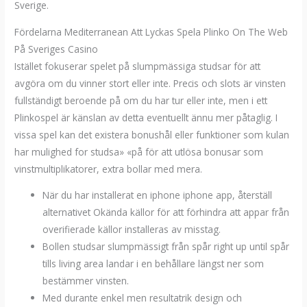
Sverige.
Fördelarna Mediterranean Att Lyckas Spela Plinko On The Web
På Sveriges Casino
Istället fokuserar spelet på slumpmässiga studsar för att
avgöra om du vinner stort eller inte. Precis och slots är vinsten
fullständigt beroende på om du har tur eller inte, men i ett
Plinkospel är känslan av detta eventuellt ännu mer påtaglig. I
vissa spel kan det existera bonushål eller funktioner som kulan
har mulighed for studsa» «på för att utlösa bonusar som
vinstmultiplikatorer, extra bollar med mera.
När du har installerat en iphone iphone app, återställ
alternativet Okända källor för att förhindra att appar från
overifierade källor installeras av misstag.
Bollen studsar slumpmässigt från spår right up until spår
tills living area landar i en behållare längst ner som
bestämmer vinsten.
Med durante enkel men resultatrik design och