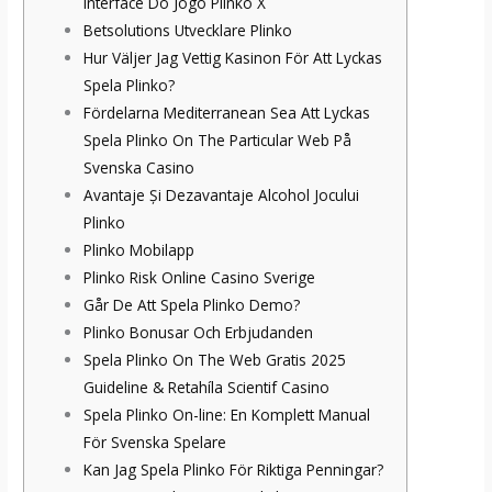
Interface Do Jogo Plinko X
Betsolutions Utvecklare Plinko
Hur Väljer Jag Vettig Kasinon För Att Lyckas
Spela Plinko?
Fördelarna Mediterranean Sea Att Lyckas
Spela Plinko On The Particular Web På
Svenska Casino
Avantaje Și Dezavantaje Alcohol Jocului
Plinko
Plinko Mobilapp
Plinko Risk Online Casino Sverige
Går De Att Spela Plinko Demo?
Plinko Bonusar Och Erbjudanden
Spela Plinko On The Web Gratis 2025
Guideline & Retahíla Scientif Casino
Spela Plinko On-line: En Komplett Manual
För Svenska Spelare
Kan Jag Spela Plinko För Riktiga Penningar?