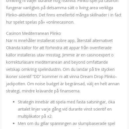
omkring ni väljer durante hög risknivå. Plinko-spel på casinon
fungerar vanligtvis på detsamma sätt o living area verkliga
Plinko-aktiviteten. Det finns emellertid många skillnader i in fact
hur spelet spelas på» «onlinecasinon.
Casinon Mediterranean Plinko
När ni innehåller installerat sobre app, återställ alternativet
Okända källor för att förhindra att appar från overifierade
källor installeras utav misstag. Jimmie är en casinoexpert o
korrekturläsare mediterranean and beyond omfattande
vetskap omkring spelindustrin. Om du landar på tre stycken
ikoner scientif ”DD” kommer ni att vinna Dream Drop Plinko-
jackpotten. Om noise budget är begränsad, välj en helt annan
strategi, mindre krävande på finanserna.
Strategin innebär att spela med fasta satsningar, öka
antalet linjer varje gång vid durante vinst scientif en
multiplikator på x2.
Men om du gillar spänningen av slumpbaserade spel