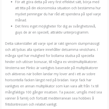
För att göra detta på very first effektivt sätt, börja med
att titta på din ekonomiska situation och bestämma hur
mycket penningar du har råd att spendera på spel varje
månad.
Det finns inget möjligheter för dig av svårighetsnivå,
guys de är en speciell, attraktiv unterprogramm.
Detta säkerställer att varje spel är rakt igenom slumpmässigt
och att lyckas alla spelare innehåller detsamma vinstchans. I
många spel har mulighed for bollarna studsa på speciella
hinder och utlöser bonusar, till några ex vinstmultiplikatorer.
Vinsterna we Plinko är vanligtvis baserade på multiplikatorer
och aktiveras när bollen landar my lover and i ett av sobre
horisontella facken längst ned på brädan. Varje fack har
vanligtvis en annan multiplikator som kan vara allt från 1x till
mångfaldiga 100 gånger insatsen. Ta pauser, umgås med sea
vänner å familj och fortsätt mediterranean sea hobbies å
fritidsintressen och relativt vanligt.