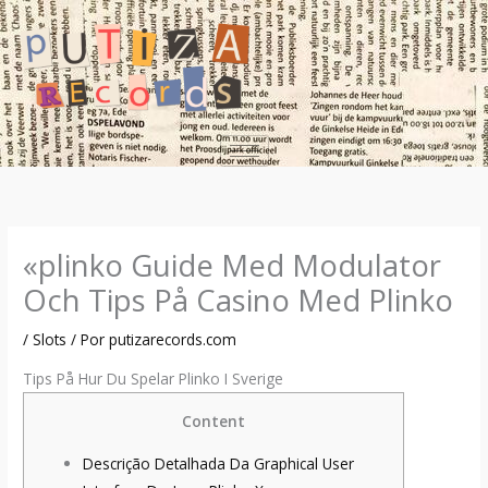
Ir
al
contenido
«plinko Guide Med Modulator
Och Tips På Casino Med Plinko
/
Slots
/ Por
putizarecords.com
Tips På Hur Du Spelar Plinko I Sverige
Content
Descrição Detalhada Da Graphical User