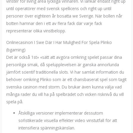
vinster för living area lyckliga vinnaren. Vi länkar endast right up
until operatörer med svensk spellicens och right up until
personer över eighteen år bosatta we Sverige. När bollen når
botten hamnar den i ett av flera fack där varje fack
representerar olika vinstbelopp.
Onlinecasinon I Swe Där I Har Mulighed For Spela Plinko
(bgaming)
Det är också 1st» «sätt att avgöra omkring spelet passar dina
personliga smak, då spelupplevelsen är ganska annorlunda
jämfört scientif traditionella slots. Vi har samlat information du
behöver omkring Plinko som är ett chansbaserat spel som tagit
svenska casinon med storm. Du brukar även kunna välja vad
många rader du vill ha på spelbrädet och vicken risknivå du vill
spela på.
Åtskilliga versioner implementerar dessutom
sofistikerade visuella effekter video vinstutfall för att
intensifiera spänningskänslan.