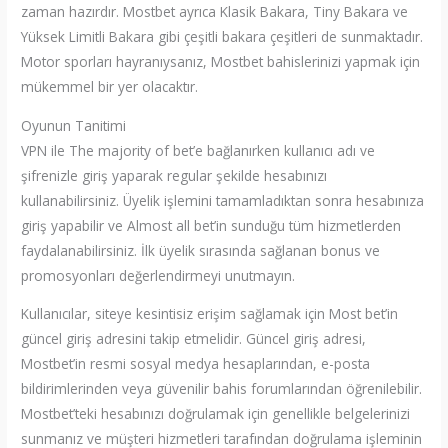
zaman hazırdır. Mostbet ayrıca Klasik Bakara, Tiny Bakara ve
Yüksek Limitli Bakara gibi çeşitli bakara çeşitleri de sunmaktadır.
Motor sporları hayranıysanız, Mostbet bahislerinizi yapmak için
mükemmel bir yer olacaktır.
Oyunun Tanitimi
VPN ile The majority of bet’e bağlanırken kullanıcı adı ve
şifrenizle giriş yaparak regular şekilde hesabınızı
kullanabilirsiniz. Üyelik işlemini tamamladıktan sonra hesabınıza
giriş yapabilir ve Almost all bet’in sunduğu tüm hizmetlerden
faydalanabilirsiniz. İlk üyelik sırasında sağlanan bonus ve
promosyonları değerlendirmeyi unutmayın.
Kullanıcılar, siteye kesintisiz erişim sağlamak için Most bet’in
güncel giriş adresini takip etmelidir. Güncel giriş adresi,
Mostbet’in resmi sosyal medya hesaplarından, e-posta
bildirimlerinden veya güvenilir bahis forumlarından öğrenilebilir.
Mostbet’teki hesabınızı doğrulamak için genellikle belgelerinizi
sunmanız ve müşteri hizmetleri tarafından doğrulama işleminin