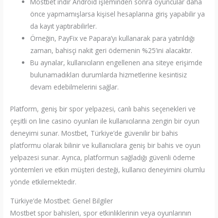
Mostbet indir Android işleminden sonra oyuncular daha
önce yapmamışlarsa kişisel hesaplarına giriş yapabilir ya
da kayıt yaptırabilirler.
Örneğin, PayFix ve Papara’yı kullanarak para yatırıldığı
zaman, bahisçi nakit geri ödemenin %25’ini alacaktır.
Bu aynalar, kullanıcıların engellenen ana siteye erişimde
bulunamadıkları durumlarda hizmetlerine kesintisiz
devam edebilmelerini sağlar.
Platform, geniş bir spor yelpazesi, canlı bahis seçenekleri ve
çeşitli on line casino oyunları ile kullanıcılarına zengin bir oyun
deneyimi sunar. Mostbet, Türkiye’de güvenilir bir bahis
platformu olarak bilinir ve kullanıcılara geniş bir bahis ve oyun
yelpazesi sunar. Ayrıca, platformun sağladığı güvenli ödeme
yöntemleri ve etkin müşteri desteği, kullanıcı deneyimini olumlu
yönde etkilemektedir.
Türkiye’de Mostbet: Genel Bilgiler
Mostbet spor bahisleri, spor etkinliklerinin veya oyunlarının