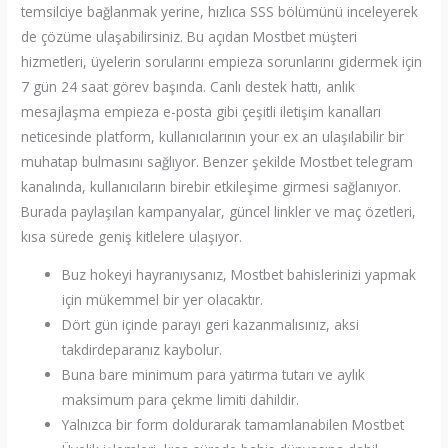
temsilciye bağlanmak yerine, hızlıca SSS bölümünü inceleyerek
de çözüme ulaşabilirsiniz. Bu açıdan Mostbet müşteri
hizmetleri, üyelerin sorularını empieza sorunlarını gidermek için
7 gün 24 saat görev başında. Canlı destek hattı, anlık
mesajlaşma empieza e-posta gibi çeşitli iletişim kanalları
neticesinde platform, kullanıcılarının your ex an ulaşılabilir bir
muhatap bulmasını sağlıyor. Benzer şekilde Mostbet telegram
kanalında, kullanıcıların birebir etkileşime girmesi sağlanıyor.
Burada paylaşılan kampanyalar, güncel linkler ve maç özetleri,
kısa sürede geniş kitlelere ulaşıyor.
Buz hokeyi hayranıysanız, Mostbet bahislerinizi yapmak
için mükemmel bir yer olacaktır.
Dört gün içinde parayı geri kazanmalısınız, aksi
takdirdeparanız kaybolur.
Buna bare minimum para yatırma tutarı ve aylık
maksimum para çekme limiti dahildir.
Yalnızca bir form doldurarak tamamlanabilen Mostbet