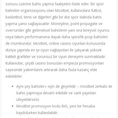
sonucu üzerine bahis yapma faaliyetini ifade eder. Bir spor
bahisleri organizasyonu olan Mostbet, kullanıcılara futbol,
basketbol, tenis ve diğerleri gibi bir dizi spor dalında bahis
yapma şansı sağlayacaktır. Moneyline, point propagate ve
over/under gibi geleneksel bahislerin yanı sıra bireysel oyuncu
veya takım performansına dayalı daha spesifik prop bahisleri
de mümkündür. Mostbet, online casino oyunları konusunda
dünya çapında en iyi oyun sağlayıcıları ile çalışarak yüksek
kaliteli grafikler ve sorunsuz bir oyun deneyimi sunmaktadır.
Kullanıcılar, çeşitli casino bonusları empieza promosyonları
sayesinde yatırımlarını artırarak daha fazla kazanç elde
edebilirler.
Aynı şey bahisler» «için de geçerlidir – mostbet zerkalo ile
bahis yapmaya devam edebilir ve canlı yayınları
izleyebilirsiniz.
MostBet promosyon kodu BIG, yeni bir hesaba
kaydolurken kullanılabilir.