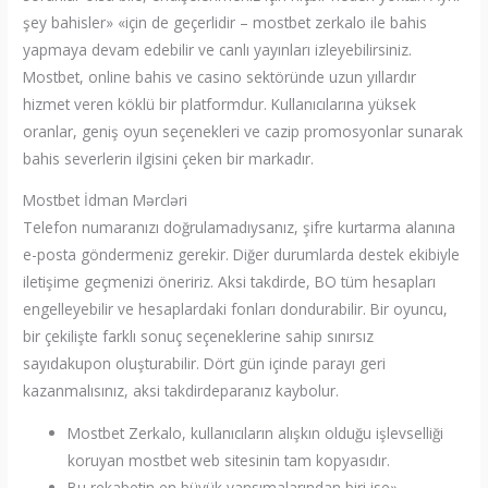
şey bahisler» «için de geçerlidir – mostbet zerkalo ile bahis
yapmaya devam edebilir ve canlı yayınları izleyebilirsiniz.
Mostbet, online bahis ve casino sektöründe uzun yıllardır
hizmet veren köklü bir platformdur. Kullanıcılarına yüksek
oranlar, geniş oyun seçenekleri ve cazip promosyonlar sunarak
bahis severlerin ilgisini çeken bir markadır.
Mostbet İdman Mərcləri
Telefon numaranızı doğrulamadıysanız, şifre kurtarma alanına
e-posta göndermeniz gerekir. Diğer durumlarda destek ekibiyle
iletişime geçmenizi öneririz. Aksi takdirde, BO tüm hesapları
engelleyebilir ve hesaplardaki fonları dondurabilir. Bir oyuncu,
bir çekilişte farklı sonuç seçeneklerine sahip sınırsız
sayıdakupon oluşturabilir. Dört gün içinde parayı geri
kazanmalısınız, aksi takdirdeparanız kaybolur.
Mostbet Zerkalo, kullanıcıların alışkın olduğu işlevselliği
koruyan mostbet web sitesinin tam kopyasıdır.
Bu rekabetin en büyük yansımalarından biri ise»