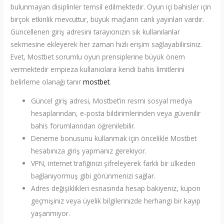
bulunmayan disiplinler temsil edilmektedir. Oyun içi bahisler için
birçok etkinlik mevcuttur, büyük maçların canlı yayınları vardır.
Güncellenen giriş adresini tarayıcınızın sık kullanılanlar
sekmesine ekleyerek her zaman hızlı erişim sağlayabilirsiniz.
Evet, Mostbet sorumlu oyun prensiplerine büyük önem
vermektedir empieza kullanıcılara kendi bahis limitlerini
belirleme olanağı tanır
mostbet
.
Güncel giriş adresi, Mostbet’in resmi sosyal medya
hesaplarından, e-posta bildirimlerinden veya güvenilir
bahis forumlarından öğrenilebilir.
Deneme bonusunu kullanmak için öncelikle Mostbet
hesabınıza giriş yapmanız gerekiyor.
VPN, internet trafiğinizi şifreleyerek farklı bir ülkeden
bağlanıyormuş gibi görünmenizi sağlar.
Adres değişiklikleri esnasında hesap bakiyeniz, kupon
geçmişiniz veya üyelik bilgilerinizde herhangi bir kayıp
yaşanmıyor.