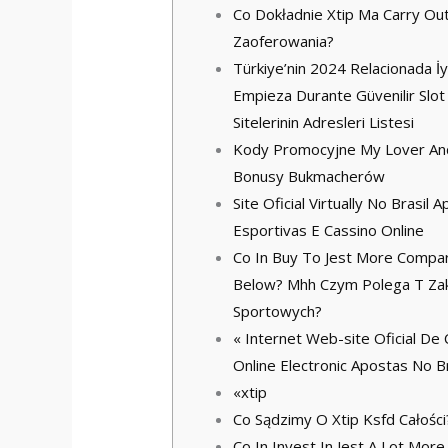
Co Dokładnie Xtip Ma Carry Ou
Zaoferowania?
Türkiye’nin 2024 Relacionada İy
Empieza Durante Güvenilir Slot
Sitelerinin Adresleri Listesi
Kody Promocyjne My Lover An
Bonusy Bukmacherów
Site Oficial Virtually No Brasil 
Esportivas E Cassino Online
Co In Buy To Jest More Compa
Below? Mhh Czym Polega T Za
Sportowych?
« Internet Web-site Oficial De
Online Electronic Apostas No Br
«xtip
Co Sądzimy O Xtip Ksfd Całości
Co In Invest In Jest A Lot Mor