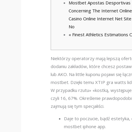
Mostbet Apostas Desportivas
Concerning The Internet Online
Casino Online Internet Net Sit
No
« Finest Athletics Estimations 
Niektórzy operatorzy mają lepszą ofertę
dodaniu zakładów, które chcesz postawi
lub AKO. Na little kuponu pojawi się łą
mostbet. Dzięki temu XTIP gra watts lid
W przypadku rzutu» «kostką, występuje
czyli 16, 67%. Określenie prawdopodobi
zajmują się tym specjaliści.
Daje to poczucie, bądź estetyka, o
mostbet iphone app.