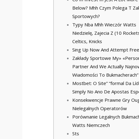
Below? Mhh Czym Polega T Za
Sportowych?
Typy Nba Mhh Wieczór Watts
Niedzielę, Zajecia Z (10 Rocket
Celtics, Knicks
Sing Up Now And Attempt Fre
Zakłady Sportowe My» «Person
Partner And We Actually Najn
Wiadomości To Bukmacherach”
Mostbet: O Site” “formal Da Lí
Simply No Ano De Apostas Esp
Konsekwencje Prawne Gry Ou
Nielegalnych Operatorów
Porównanie Legalnych Bukma
Watts Niemczech
Sts