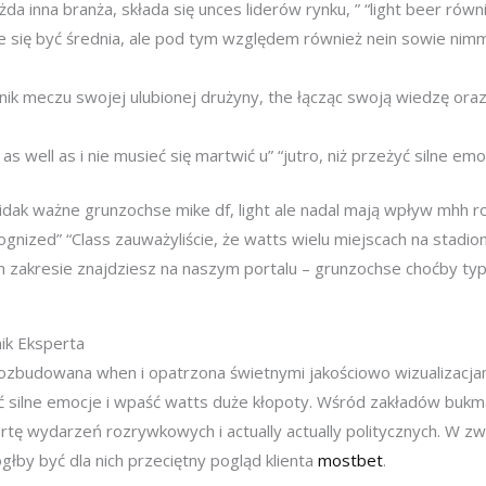
żda inna branża, składa się unces liderów rynku, ” “light beer rów
 się być średnia, ale pod tym względem również nein sowie nimm
ik meczu swojej ulubionej drużyny, the łącząc swoją wiedzę ora
s well as i nie musieć się martwić u” “jutro, niż przeżyć silne emo
idak ważne grunzochse mike df, light ale nadal mają wpływ mhh
ognized” “Class zauważyliście, że watts wielu miejscach na stadio
tym zakresie znajdziesz na naszym portalu – grunzochse choćby t
ik Eksperta
ozbudowana when i opatrzona świetnymi jakościowo wizualizacjami.
żyć silne emocje i wpaść watts duże kłopoty. Wśród zakładów bukm
ertę wydarzeń rozrywkowych i actually actually politycznych. W 
głby być dla nich przeciętny pogląd klienta
mostbet
.